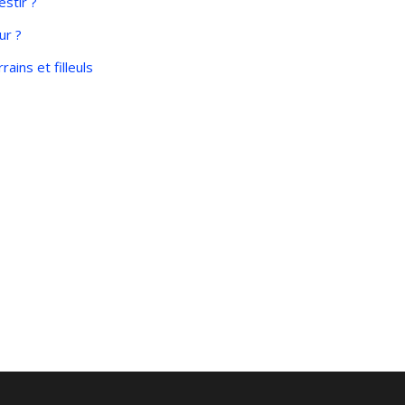
estir ?
ur ?
ains et filleuls