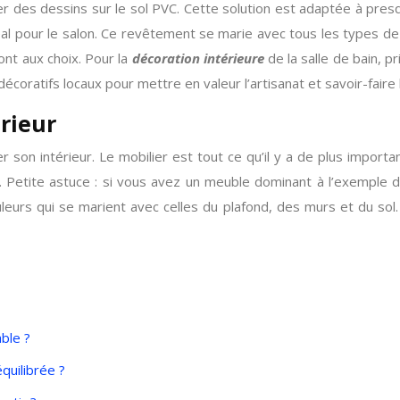
er des dessins sur le sol PVC. Cette solution est adaptée à presqu
déal pour le salon. Ce revêtement se marie avec tous les types de
ont aux choix. Pour la
décoration intérieure
de la salle de bain, p
coratifs locaux pour mettre en valeur l’artisanat et savoir-faire l
érieur
er son intérieur. Le mobilier est tout ce qu’il y a de plus import
ier. Petite astuce : si vous avez un meuble dominant à l’exempl
leurs qui se marient avec celles du plafond, des murs et du sol.
able ?
quilibrée ?