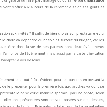
 L’originalité du faire-part mariage ou du
faire-part naissance
peuvent s’offrir aux auteurs de la cérémonie selon ses goûts et
ion aux invités ? Il suffit de bien choisir son prestataire et lui
nc le choix va dépendre du besoin et surtout du budget, car les
nouvel être dans la vie de ses parents sont deux événements
 l’annonce de l’événement, mais aussi par la carte d’invitation
s’adapter à vos besoins.
énement est tout à fait évident pour les parents en invitant la
et de le présenter pour la première fois aux proches va donc se
n présente le bébé d’une manière spéciale, par une photo, selon
s collections présentées sont souvent basées sur des dessins,
présence de l’enfant. Présenter le faire-part de façon enfantine