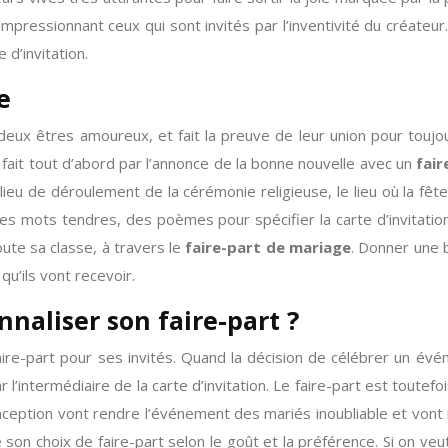
n impressionnant ceux qui sont invités par l’inventivité du créat
 d’invitation.
e
eux êtres amoureux, et fait la preuve de leur union pour toujo
 fait tout d’abord par l’annonce de la bonne nouvelle avec un
fair
lieu de déroulement de la cérémonie religieuse, le lieu où la fête
des mots tendres, des poèmes pour spécifier la carte d’invitatio
ute sa classe, à travers le
faire-part de mariage
. Donner une 
 qu’ils vont recevoir.
nnaliser son faire-part ?
faire-part pour ses invités. Quand la décision de célébrer un év
r l’intermédiaire de la carte d’invitation. Le faire-part est toute
conception vont rendre l’événement des mariés inoubliable et vont
re son choix de faire-part selon le goût et la préférence. Si on ve