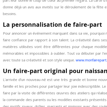
part leur donne le coup de cœur au premier regard. La carte d’in
donne déjà un avis aux invités sur le déroulement de la fête e
besoins.
La personnalisation de faire-part
Pour annoncer un événement marquant dans sa vie, pourquoi 
faire confiance par rapport à son talent. La créativité dans s
matières utilisées vont être différentes pour chaque modèl
mémorables et impossibles à oublier. Tout va débuter par l’env
avec toute sa créativité et son style unique.
www.monfairepart
Un faire-part original pour naissa
L’arrivée d’un nouveau-né est une très grande et bonne nouvell
famille et les proches pour partager leur joie indescriptible.
faire par la visite de différentes œuvres des ateliers qui réali
la commande des parents ou les modèles existants présentés p
des motifs joyeux, drôles, marrants et mignons avec des couleur