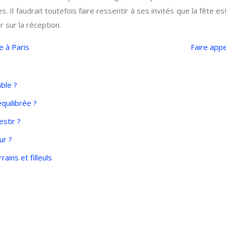
 Il faudrait toutefois faire ressentir à ses invités que la fête e
r sur la réception.
e à Paris
Faire appe
able ?
quilibrée ?
estir ?
ur ?
ains et filleuls