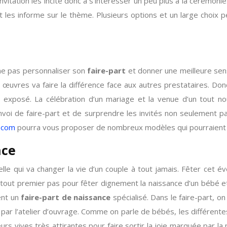
vitation les incite donc à s’intéresser un peu plus à la cérémonie.
t les informe sur le thème. Plusieurs options et un large choix 
ne pas personnaliser son
faire-part
et donner une meilleure sensat
es œuvres va faire la différence face aux autres prestataires. Do
e exposé. La célébration d’un mariage et la venue d’un tout 
oi de faire-part et de surprendre les invités non seulement par
.com
pourra vous proposer de nombreux modèles qui pourraient 
nce
e qui va changer la vie d’un couple à tout jamais. Fêter cet év
 Le tout premier pas pour fêter dignement la naissance d’un bébé 
sent un
faire-part de naissance
spécialisé. Dans le faire-part, o
ar l’atelier d’ouvrage. Comme on parle de bébés, les différente
s vives très attirantes pour faire sortir la joie marquée par la 